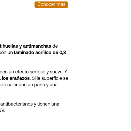
Conocer más
tihuellas y antimanchas
de
 con un
laminado acrílico de 0,3
ecen un efecto sedoso y suave. Y
a los arañazos
. Si la superficie se
ndo calor con un paño y una
antibacterianos y tienen una
UV.