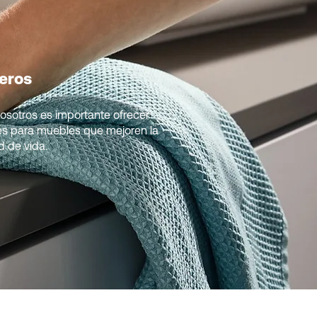
eros
osotros es importante ofrecer
es para muebles que mejoren la
d de vida.