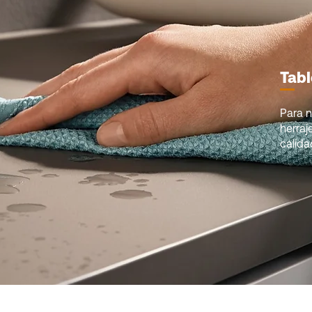
Tabl
Para n
herraj
calida