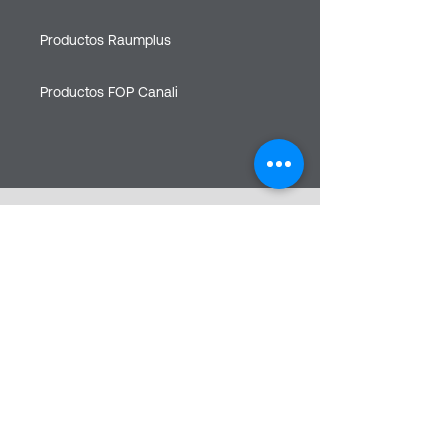
Productos Raumplus
Productos FOP Canali
Caracas
Filas de mariche, Kilometro 1
VENEZUELA
Redes sociales
EASSY ASSEMBLY
App Store