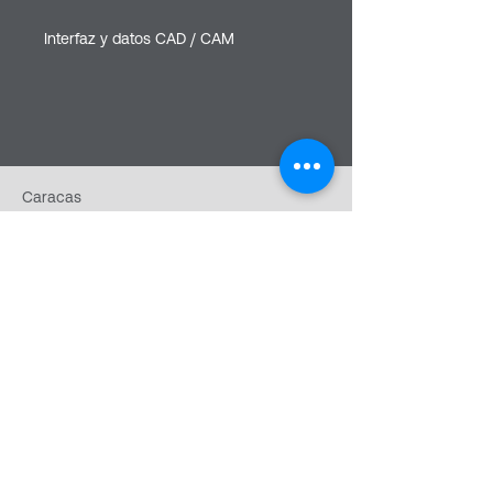
Interfaz y datos CAD / CAM
Caracas
Filas de mariche, Kilometro 1
VENEZUELA
info@eurocomponentes.com
+58 424 172 1444
Redes sociales
EASSY ASSEMBLY